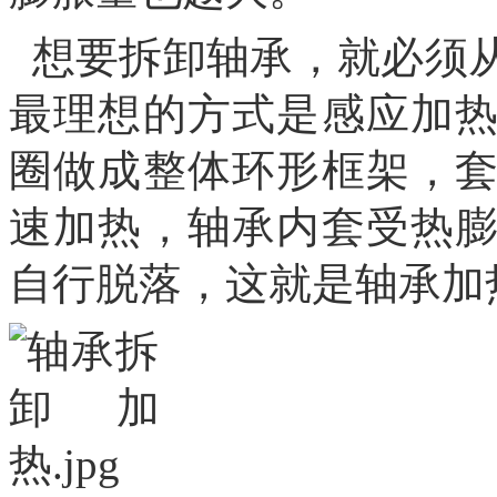
想要拆卸轴承，就必须
最理想的方式是感应加
圈做成整体环形框架，
速加热，轴承内套受热
自行脱落，这就是轴承加