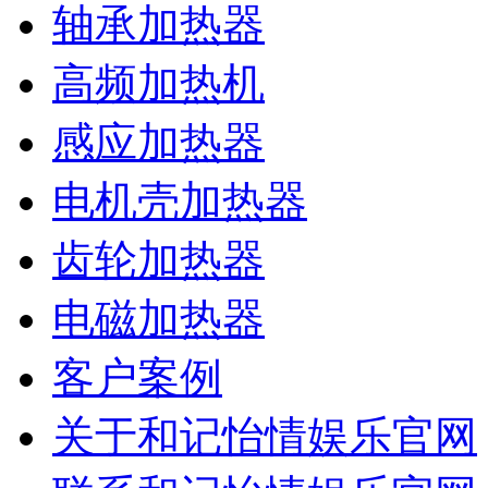
轴承加热器
高频加热机
感应加热器
电机壳加热器
齿轮加热器
电磁加热器
客户案例
关于和记怡情娱乐官网