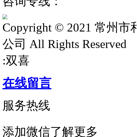
咨询专线：
Copyright © 202
公司 All Rights Reserved
:双喜
在线留言
服务热线
添加微信了解更多