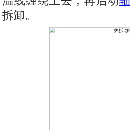
温线缠绕上去，再启动
拆卸。