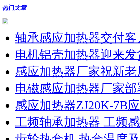
热门
文章
轴承感应加热器交付客
电机铝壳加热器迎来发
感应加热器厂家祝新老
电磁感应加热器厂家部
感应加热器ZJ20K-7
工频轴承加热器 工频
齿轮热套机 热套温度