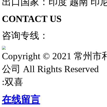
出口国家：印度 越南 印尼
CONTACT US
咨询专线：
Copyright © 202
公司 All Rights Reserved
:双喜
在线留言