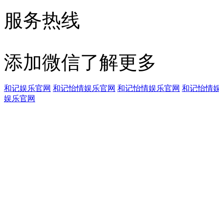
服务热线
添加微信了解更多
和记娱乐官网
和记怡情娱乐官网
和记怡情娱乐官网
和记怡情
娱乐官网