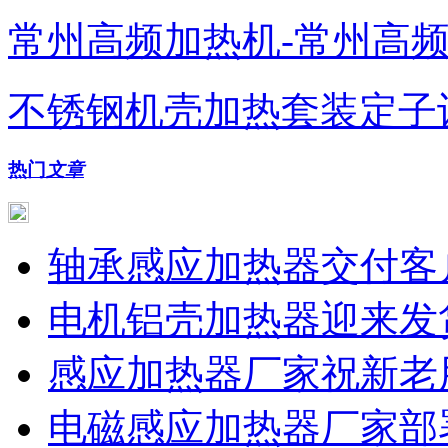
常州高频加热机-常州高
不锈钢机壳加热套装定子设
热门
文章
轴承感应加热器交付客
电机铝壳加热器迎来发
感应加热器厂家祝新老
电磁感应加热器厂家部