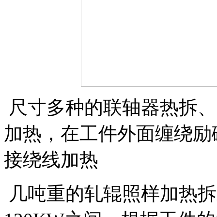
尺寸多种的联轴器热拆、
加热，在工件外面缠绕励
接绕线加热
几吨重的轧辊照样加热拆