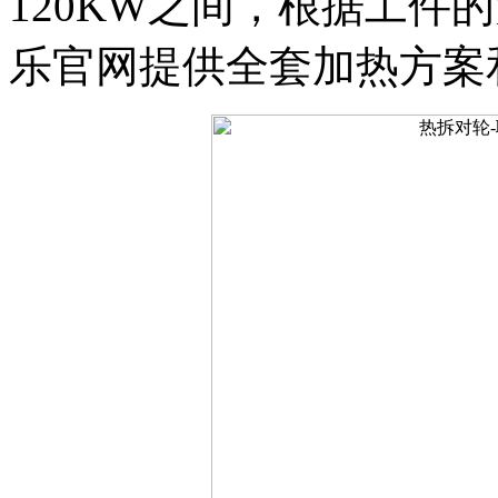
120KW之间，根据工件
乐官网提供全套加热方案