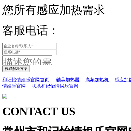
您所有感应加热需求
客服电话：
获取解决方案
和记怡情娱乐官网首页
轴承加热器
高频加热机
感应加
情娱乐官网
联系和记怡情娱乐官网
CONTACT US