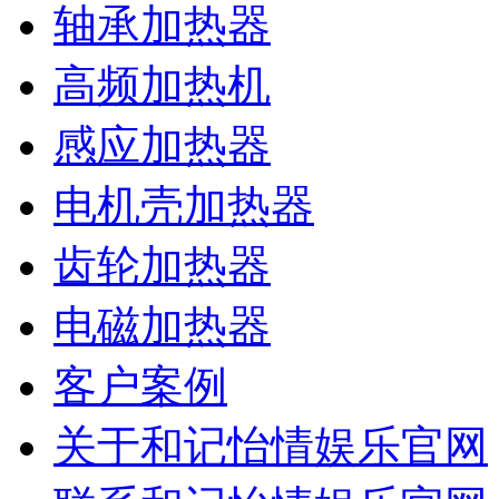
轴承加热器
高频加热机
感应加热器
电机壳加热器
齿轮加热器
电磁加热器
客户案例
关于和记怡情娱乐官网