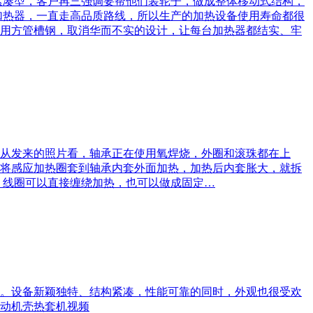
紧凑型，客户再三强调要帮他们装轮子，做成整体移动式结构，
加热器，一直走高品质路线，所以生产的加热设备使用寿命都很
用方管槽钢，取消华而不实的设计，让每台加热器都结实、牢
下来？从发来的照片看，轴承正在使用氧焊烧，外圈和滚珠都在上
将感应加热圈套到轴承内套外面加热，加热后内套胀大，就拆
，线圈可以直接缠绕加热，也可以做成固定…
。设备新颖独特、结构紧凑，性能可靠的同时，外观也很受欢
动机壳热套机视频