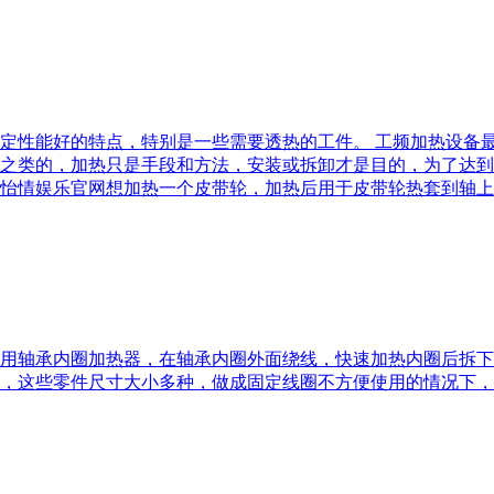
定性能好的特点，特别是一些需要透热的工件。 工频加热设备
之类的，加热只是手段和方法，安装或拆卸才是目的，为了达到
怡情娱乐官网想加热一个皮带轮，加热后用于皮带轮热套到轴上
用轴承内圈加热器，在轴承内圈外面绕线，快速加热内圈后拆下
，这些零件尺寸大小多种，做成固定线圈不方便使用的情况下，就