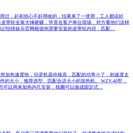
用过，起初担心不好用啥的，结果来了一使用，工人都说好
装皮带轮全靠大锤硬砸，毕竟在客户单位现场，对方看他们这样
和记怡情娱乐官网根据他需要安装的皮带轮内径，匹配…
的虽然加热速度快，但是机器价格高，匹配的功率小了，则速度太
大小，推荐选型、匹配合适大小的加热机。 WZY-40型，
。也可以用来加热内孔安装，线圈可以做成固定式…