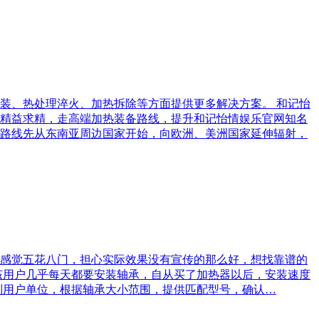
装、热处理淬火、加热拆除等方面提供更多解决方案。 和记怡
精益求精，走高端加热装备路线，提升和记怡情娱乐官网知名
路线先从东南亚周边国家开始，向欧洲、美洲国家延伸辐射，
感觉五花八门，担心实际效果没有宣传的那么好，想找靠谱的
该用户几乎每天都要安装轴承，自从买了加热器以后，安装速度
到用户单位，根据轴承大小范围，提供匹配型号，确认…