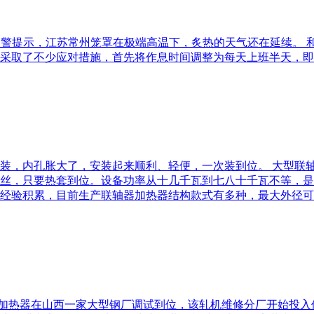
温预警提示，江苏常州笼罩在极端高温下，炙热的天气还在延续。
采取了不少应对措施，首先将作息时间调整为每天上班半天，即
装，内孔胀大了，安装起来顺利、轻便，一次装到位。 大型联
丝，只要热套到位。设备功率从十几千瓦到七八十千瓦不等，是
经验积累，目前生产联轴器加热器结构款式有多种，最大外径可以
拆装加热器在山西一家大型钢厂调试到位，该轧机维修分厂开始投