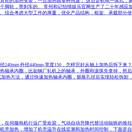
背轮的加热安装，一台加热器多种用途， 这台是机电一体式，
个脚轮，带刹车的。 常州和记怡情娱乐官网生产了二十年感应
。综合考虑大型工件的厚重，优化产品结构，框架、承载部分使
40mm,外径440mm,宽度150，怎样完好从轴上加热后拆
热轴承内圈，比如钢厂轧机上的轴承，外圈和滚珠先拿掉，然后
式加热方法，通过快速加热轴承内圈，膨胀孔径后实现轻松拆卸
，在伺服电机行业广受欢迎，气动自动升降代替活动轭铁的推拉
机壳加热，增加了机壳温升在线监测和加热时间控制，下面是自