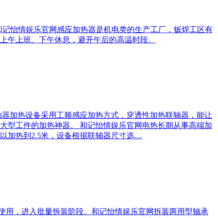
 和记怡情娱乐官网感应加热器是机电类的生产工厂，钣焊工区有
上午上班、下午休息，避开午后的高温时段。
轴器加热设备采用工频感应加热方式，穿透性加热联轴器，能让
大型工件的加热神器。 和记怡情娱乐官网电热长期从事高端加
加热到2.5米，设备根据联轴器尺寸选…
入使用，进入批量拆装阶段。和记怡情娱乐官网拆装两用型轴承